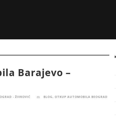
la Barajevo –
OGRAD - ŽIVKOVIĆ
BLOG
,
OTKUP AUTOMOBILA BEOGRAD