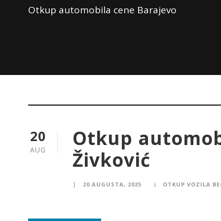
Otkup automobila cene Barajevo
Otkup automobi
20
AUG
Živković
20 AUGUSTA, 2025
OTKUP VOZILA BE