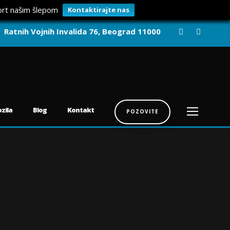
ort našim šlepom
Kontaktirajte nas
Ratnih Vojnih Invalida 76, Beograd 11000
zila
Blog
Kontakt
POZOVITE