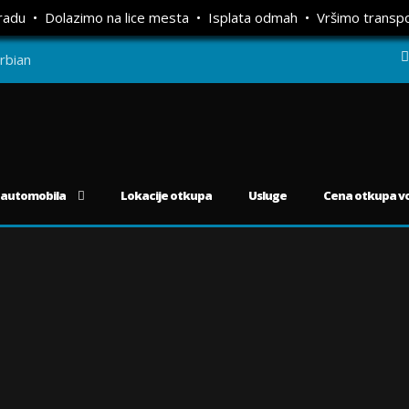
gradu • Dolazimo na lice mesta • Isplata odmah • Vršimo transp
 automobila
Lokacije otkupa
Usluge
Cena otkupa vo