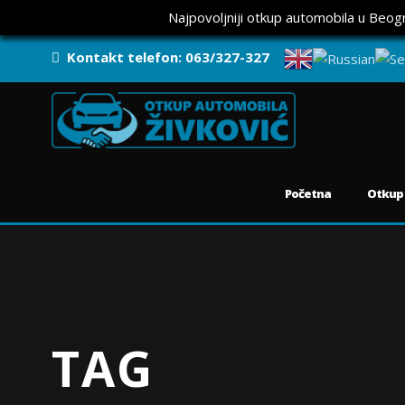
Najpovoljniji otkup automobila u Beo
Kontakt telefon: 063/327-327
Početna
Otkup
TAG