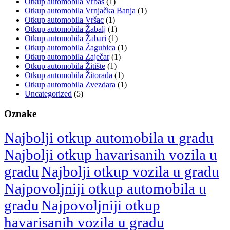
Otkup automobila Vrbas
(1)
Otkup automobila Vrnjačka Banja
(1)
Otkup automobila Vršac
(1)
Otkup automobila Žabalj
(1)
Otkup automobila Žabari
(1)
Otkup automobila Žagubica
(1)
Otkup automobila Zaječar
(1)
Otkup automobila Žitište
(1)
Otkup automobila Žitorađa
(1)
Otkup automobila Zvezdara
(1)
Uncategorized
(5)
Oznake
Najbolji otkup automobila u gradu
Najbolji otkup havarisanih vozila u
gradu
Najbolji otkup vozila u gradu
Najpovoljniji otkup automobila u
gradu
Najpovoljniji otkup
havarisanih vozila u gradu