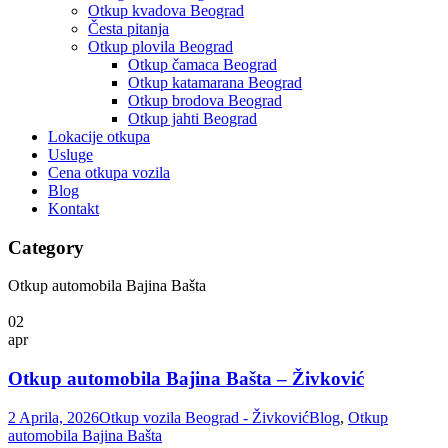
Otkup kvadova Beograd
Česta pitanja
Otkup plovila Beograd
Otkup čamaca Beograd
Otkup katamarana Beograd
Otkup brodova Beograd
Otkup jahti Beograd
Lokacije otkupa
Usluge
Cena otkupa vozila
Blog
Kontakt
Category
Otkup automobila Bajina Bašta
02
apr
Otkup automobila Bajina Bašta – Živković
2 Aprila, 2026
Otkup vozila Beograd - Živković
Blog
,
Otkup
automobila Bajina Bašta