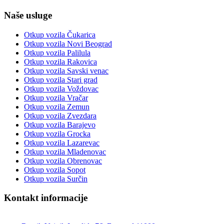
Naše usluge
Otkup vozila Čukarica
Otkup vozila Novi Beograd
Otkup vozila Palilula
Otkup vozila Rakovica
Otkup vozila Savski venac
Otkup vozila Stari grad
Otkup vozila Voždovac
Otkup vozila Vračar
Otkup vozila Zemun
Otkup vozila Zvezdara
Otkup vozila Barajevo
Otkup vozila Grocka
Otkup vozila Lazarevac
Otkup vozila Mladenovac
Otkup vozila Obrenovac
Otkup vozila Sopot
Otkup vozila Surčin
Kontakt informacije
Živković – Otkup vozila Beograd