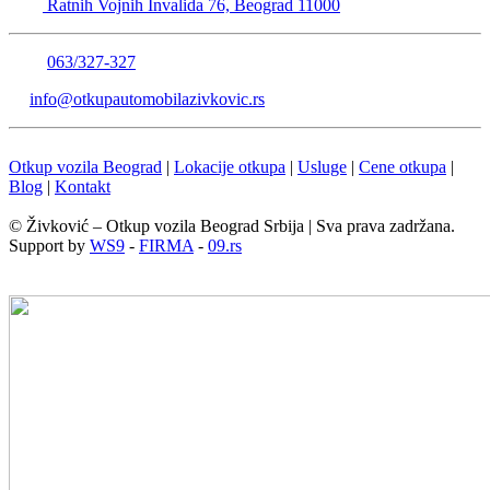
Ratnih Vojnih Invalida 76, Beograd 11000
063/327-327
info@otkupautomobilazivkovic.rs
Otkup vozila Beograd
|
Lokacije otkupa
|
Usluge
|
Cene otkupa
|
Blog
|
Kontakt
© Živković – Otkup vozila Beograd Srbija | Sva prava zadržana.
Support by
WS9
-
FIRMA
-
09.rs