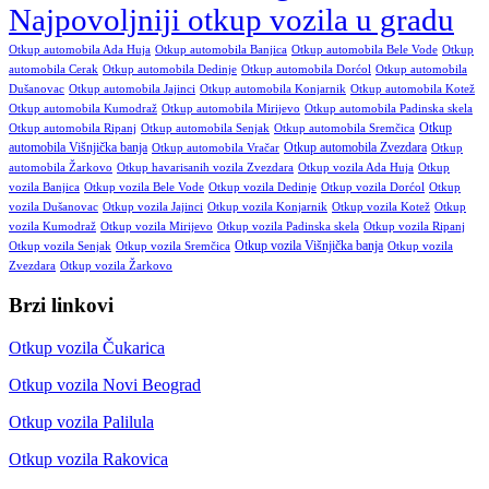
Najpovoljniji otkup vozila u gradu
Otkup automobila Ada Huja
Otkup automobila Banjica
Otkup automobila Bele Vode
Otkup
automobila Cerak
Otkup automobila Dedinje
Otkup automobila Dorćol
Otkup automobila
Dušanovac
Otkup automobila Jajinci
Otkup automobila Konjarnik
Otkup automobila Kotež
Otkup automobila Kumodraž
Otkup automobila Mirijevo
Otkup automobila Padinska skela
Otkup
Otkup automobila Ripanj
Otkup automobila Senjak
Otkup automobila Sremčica
automobila Višnjička banja
Otkup automobila Zvezdara
Otkup automobila Vračar
Otkup
automobila Žarkovo
Otkup havarisanih vozila Zvezdara
Otkup vozila Ada Huja
Otkup
vozila Banjica
Otkup vozila Bele Vode
Otkup vozila Dedinje
Otkup vozila Dorćol
Otkup
vozila Dušanovac
Otkup vozila Jajinci
Otkup vozila Konjarnik
Otkup vozila Kotež
Otkup
vozila Kumodraž
Otkup vozila Mirijevo
Otkup vozila Padinska skela
Otkup vozila Ripanj
Otkup vozila Višnjička banja
Otkup vozila Senjak
Otkup vozila Sremčica
Otkup vozila
Zvezdara
Otkup vozila Žarkovo
Brzi linkovi
Otkup vozila Čukarica
Otkup vozila Novi Beograd
Otkup vozila Palilula
Otkup vozila Rakovica