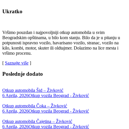
Ukratko
Vršimo pouzdan i najpovoljniji otkup automobila u svim
Beogradskim opštinama, u bilo kom stanju. Bilo da je u pitanju u
potpunosti ispravno vozilo, havarisano vozilo, stranac, vozilo na
kilo, kombi, motor, skuter ili oldtajmer. Dolazimo na lice mesta i
vršimo procenu.
[
Saznajte više
]
Poslednje dodato
Otkup automobila Šid – Živković
6 Aprila, 2026
Otkup vozila Beograd - Živković
Otkup automobila Čoka – Živković
6 Aprila, 2026
Otkup vozila Beograd - Živković
Otkup automobila Čajetina – Živković
6 Aprila, 2026
Otkup vozila Beograd - Živković