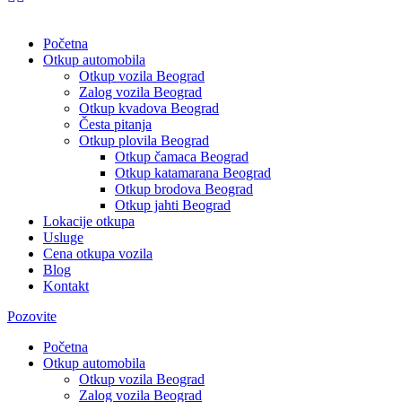
Početna
Otkup automobila
Otkup vozila Beograd
Zalog vozila Beograd
Otkup kvadova Beograd
Česta pitanja
Otkup plovila Beograd
Otkup čamaca Beograd
Otkup katamarana Beograd
Otkup brodova Beograd
Otkup jahti Beograd
Lokacije otkupa
Usluge
Cena otkupa vozila
Blog
Kontakt
Pozovite
Početna
Otkup automobila
Otkup vozila Beograd
Zalog vozila Beograd